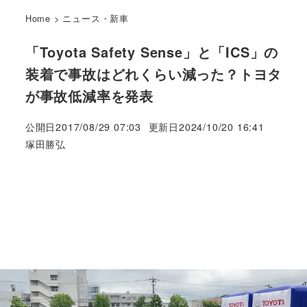
Home
>
ニュース・新車
「Toyota Safety Sense」と「ICS」の
装着で事故はどれくらい減った？トヨタ
が事故低減率を発表
公開日
2017/08/29 07:03
更新日
2024/10/20 16:41
著
塚田勝弘
者