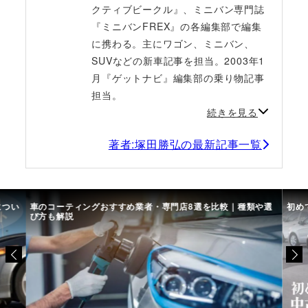
クティブビークル』、ミニバン専門誌
『ミニバンFREX』の各編集部で編集
に携わる。主にワゴン、ミニバン、
SUVなどの新車記事を担当。2003年1
月『ゲットナビ』編集部の乗り物記事
担当。
続きを見る
著者:塚田勝弘の最新記事一覧
につい
車のコーティングおすすめ業者・専門店8選を比較｜種類や選
初め
び方も解説