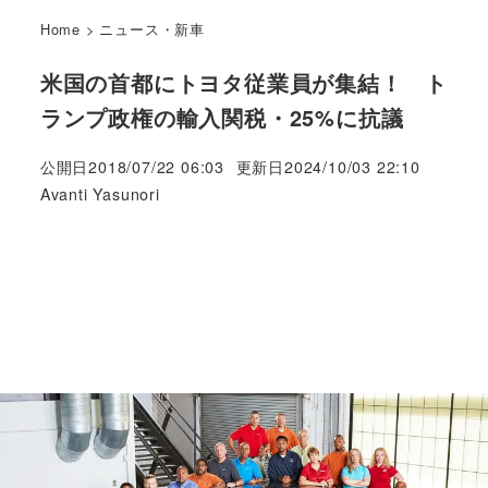
Home
>
ニュース・新車
米国の首都にトヨタ従業員が集結！ ト
ランプ政権の輸入関税・25%に抗議
公開日
2018/07/22 06:03
更新日
2024/10/03 22:10
著
Avanti Yasunori
者