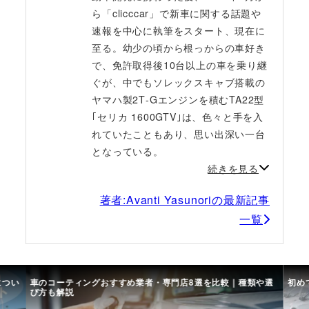
ら「clicccar」で新車に関する話題や
速報を中心に執筆をスタート、現在に
至る。幼少の頃から根っからの車好き
で、免許取得後10台以上の車を乗り継
ぐが、中でもソレックスキャブ搭載の
ヤマハ製2T‐Gエンジンを積むTA22型
｢セリカ 1600GTV｣は、色々と手を入
れていたこともあり、思い出深い一台
となっている。
続きを見る
著者:Avanti Yasunoriの最新記事
一覧
につい
車のコーティングおすすめ業者・専門店8選を比較｜種類や選
初め
び方も解説