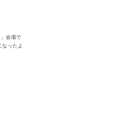
E」会場で
になったよ