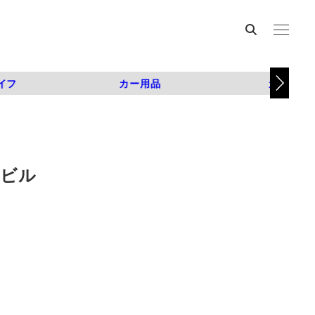
イフ
カー用品
カスタム
モビル