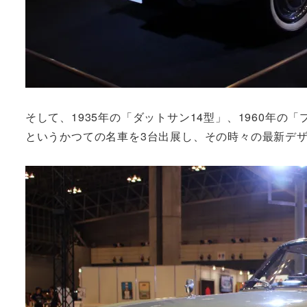
そして、1935年の「ダットサン14型」、1960年の
というかつての名車を3台出展し、その時々の最新デ