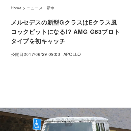
Home
>
ニュース・新車
メルセデスの新型GクラスはEクラス風
コックピットになる!? AMG G63プロト
タイプを初キャッチ
著
公開日
2017/06/29 09:03
APOLLO
者