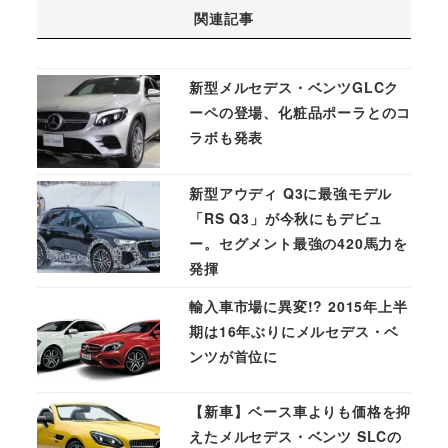
関連記事
新型メルセデス・ベンツGLCク
ーペの登場、化粧品ポーラとのコ
ラボも発表
新型アウディ Q3に最強モデル
「RS Q3」が今秋にもデビュ
ー。セグメント最強の420馬力を
発揮
輸入車市場に異変!? 2015年上半
期は16年ぶりにメルセデス・ベ
ンツが首位に
【新車】ベース車よりも価格を抑
えたメルセデス・ベンツ SLCの