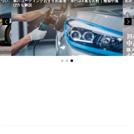
につい
車のコーティングおすすめ業者・専門店8選を比較｜種類や選
初め
び方も解説