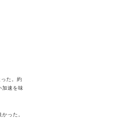
走った。約
い加速を味
良かった。