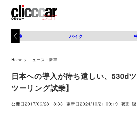
タイヤ交換
バイク
Home
>
ニュース・新車
日本への導入が待ち遠しい、530d
ツーリング試乗】
著
公開日
2017/06/28 18:33
更新日
2024/10/21 09:19
菰田 潔
者