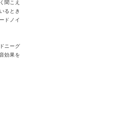
く聞こえ
いるとき
ードノイ
ドニーグ
音効果を