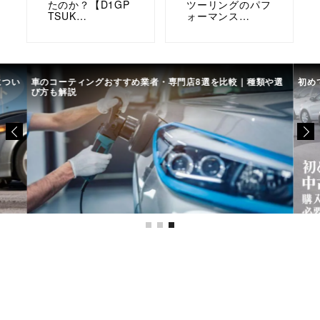
たのか？【D1GP
ツーリングのパフ
TSUK…
ォーマンス…
につい
車のコーティングおすすめ業者・専門店8選を比較｜種類や選
初め
び方も解説