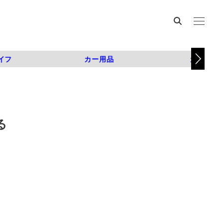
イフ
カー用品
カスタム
じる