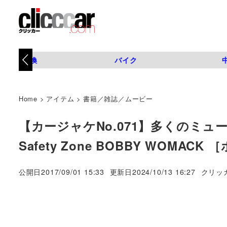
タイヤ交換
バイク
Home
>
アイテム
>
書籍／雑誌／ムービー
【カージャケNo.071】多くの
Safety Zone BOBBY WOMAC
著
公開日
2017/09/01 15:33
更新日
2024/10/13 16:27
クリッ
者