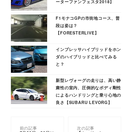
ーターファンフェスタ2018】
F1モナコGPの市街地コース、普
段は姿は？
【FORESTERLIVE】
インプレッサハイブリッドをホン
ダのハイブリッドと比べてみる
と？
新型レヴォーグの走りは、高い静
粛性の室内、圧倒的なボディ剛性
によるハンドリングと乗り心地の
良さ【SUBARU LEVORG】
前の記事
次の記事