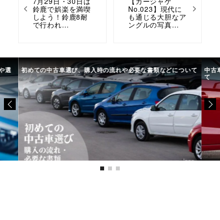
7月29日・30日は
【カージャケ
鈴鹿で娯楽を満喫
No.023】現代に
しよう！鈴鹿8耐
も通じる大胆なア
で行われ…
ングルの写真…
や選
初めての中古車選び、購入時の流れや必要な書類などについて
中古
て