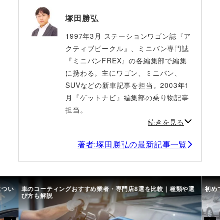
塚田勝弘
1997年3月 ステーションワゴン誌『ア
クティブビークル』、ミニバン専門誌
『ミニバンFREX』の各編集部で編集
に携わる。主にワゴン、ミニバン、
SUVなどの新車記事を担当。2003年1
月『ゲットナビ』編集部の乗り物記事
担当。
続きを見る
著者:塚田勝弘の最新記事一覧
につい
車のコーティングおすすめ業者・専門店8選を比較｜種類や選
初め
び方も解説