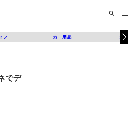
イフ
カー用品
カスタム
ネでデ