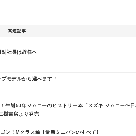
関連記事
田副社長は辞任へ
ップモデルから選べます！
！生誕50年ジムニーのヒストリー本「スズキ ジムニー〜日
が三樹書房より発売
ワゴン！Mクラス編【最新ミニバンのすべて】