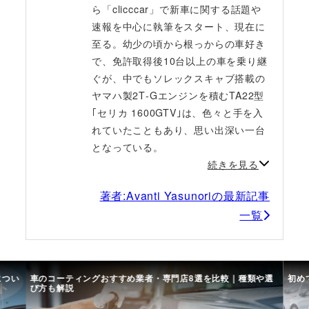
ら「clicccar」で新車に関する話題や
速報を中心に執筆をスタート、現在に
至る。幼少の頃から根っからの車好き
で、免許取得後10台以上の車を乗り継
ぐが、中でもソレックスキャブ搭載の
ヤマハ製2T‐Gエンジンを積むTA22型
｢セリカ 1600GTV｣は、色々と手を入
れていたこともあり、思い出深い一台
となっている。
続きを見る
著者:Avanti Yasunoriの最新記事
一覧
につい
車のコーティングおすすめ業者・専門店8選を比較｜種類や選
初め
び方も解説