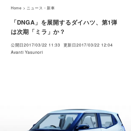
Home
>
ニュース・新車
「DNGA」を展開するダイハツ、第1弾
は次期「ミラ」か？
公開日
2017/03/22 11:33
更新日
2017/03/22 12:04
著
Avanti Yasunori
者