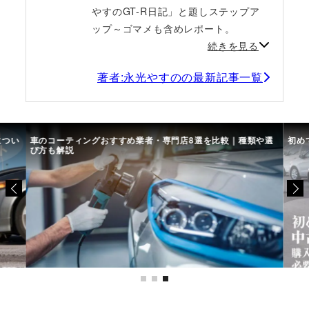
やすのGT-R日記」と題しステップア
ップ～ゴマメも含めレポート。
続きを見る
著者:永光やすのの最新記事一覧
につい
車のコーティングおすすめ業者・専門店8選を比較｜種類や選
初め
び方も解説