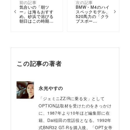
前の記事
次の記事
気合いの「朝ツ
BMW・M4のハイ
ー」は海もおすす
スペックモデル、
め。砂浜で浴びる
520馬力の「クラ
朝日はこの時期…
ブスポー…
この記事の著者
永光やすの
「ジェミニZZ/Rに乗る女」として
OPTION誌取材を受けたのをきっかけ
に、1987年より10年ほど編集部に在
籍、Dai稲田の世話役となる。1992年
式BNR32 GT-Rを購入後、「OPT女帝