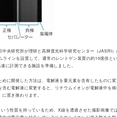
中央研究所が理研と高輝度光科学研究センター（JASRI）
ビームラインを設置して、通常のレントゲン装置の約10億倍と
高速に計測できる施設を準備しました。
ために開発した方法は、電解液を重元素を含有したものに変
を含む電解液に変更すると、リチウムイオンが電解液中を移
」に置き換わります。
という性質を持っているため、X線を透過させた撮影画像で