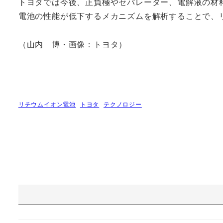
トヨタでは今後、正負極やセパレーター、電解液の材
電池の性能が低下するメカニズムを解析することで、
（山内 博・画像：トヨタ）
リチウムイオン電池
トヨタ
テクノロジー