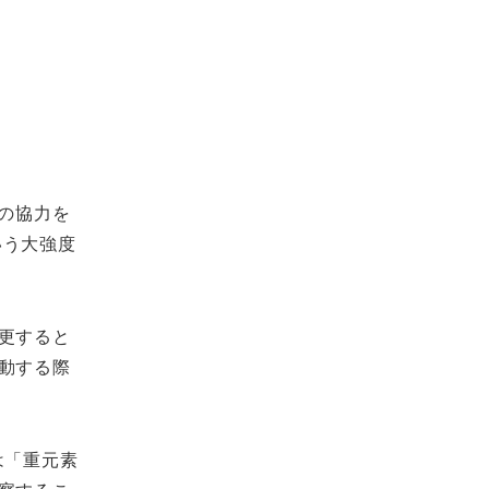
の協力を
いう大強度
更すると
動する際
は「重元素