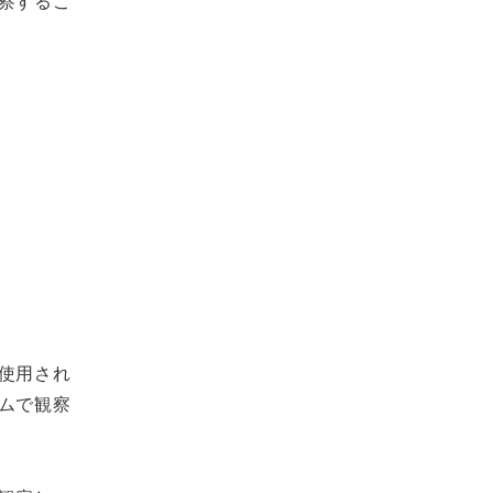
察するこ
使用され
ムで観察