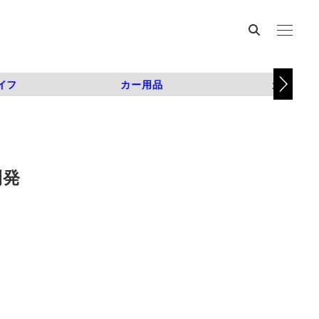
イフ
カー用品
カスタム
開発