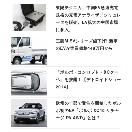
東陽テクニカ、中国EV急速充電
規格の充電アナライザ／シミュレ
ータを販売。EV拡大の中国市場
に参入。
三菱MiEVシリーズ値下げ! 新車
のEVが実質価格148万円から
「ボルボ・コンセプト・XCクー
ペ」を披露！【デトロイトショー
2014】
欧州の一部で受注を開始したボル
ボ初のEV「ボルボ XC40 リチャ
ージ P8 AWD」とは？