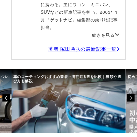
に携わる。主にワゴン、ミニバン、
SUVなどの新車記事を担当。2003年1
月『ゲットナビ』編集部の乗り物記事
担当。
続きを見る
著者:塚田勝弘の最新記事一覧
につい
車のコーティングおすすめ業者・専門店8選を比較｜種類や選
初め
び方も解説