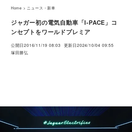
Home
>
ニュース・新車
ジャガー初の電気自動車「I-PACE」コ
ンセプトをワールドプレミア
公開日
2016/11/19 08:03
更新日
2024/10/04 09:55
著
塚田勝弘
者