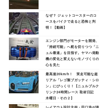
なぜ？ ジェットコースターのコ
ースをバイクで走ると恐怖と判
明！【動画】
エンジン部門がモーターを開発、
「持続可能」へ舵を切りつつ「ニ
ュル最速」を目指す。ヤマハ発動
機の変化と変えないモノづくりの
心を見た
最高速20km/h！ 実走可能な超
リアル「レゴ製ブガッティ・シロ
ン」にびっくり！【ニュルブルク
リンク24時間レース 取材日記
木曜日・その２】
レイアウト設計主担・田口浩が清