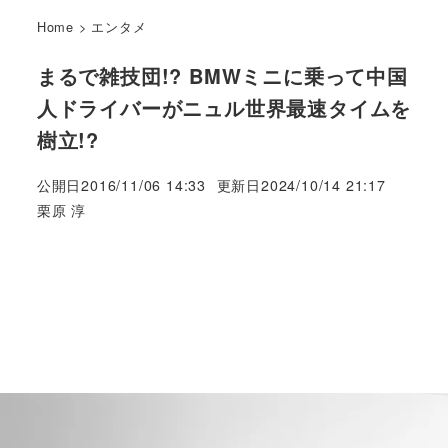
Home
>
エンタメ
まるで雑技団!? BMWミニに乗って中国
人ドライバーがニュル世界最速タイムを
樹立!?
公開日
2016/11/06 14:33
更新日
2024/10/14 21:17
著
栗原 淳
者