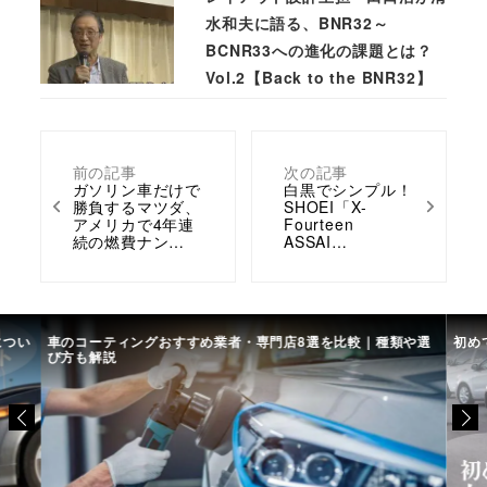
水和夫に語る、BNR32～
BCNR33への進化の課題とは？
Vol.2【Back to the BNR32】
前の記事
次の記事
ガソリン車だけで
白黒でシンプル！
勝負するマツダ、
SHOEI「X-
アメリカで4年連
Fourteen
続の燃費ナン…
ASSAI…
につい
車のコーティングおすすめ業者・専門店8選を比較｜種類や選
初め
び方も解説