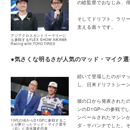
の総監督でおなじみ、
そしてドリフト、ラリー
支える面々です。
アジアクロスカントリーラリーに
も参戦するFLEX SHOW AIKAWA
Racing with TOYO TIRES
●気さくな明るさが人気のマッド・マイク選手
続いて登場したのがマ
し、日米ドリフトシー
彼の口から発表された
ンのD1GPへの参戦で
ンベールされたマシン
10代の頃からD1GPに参戦するこ
とが夢だったマッド・マイク選手
ダ・サバンナでした。
（右）と清水隆史代表