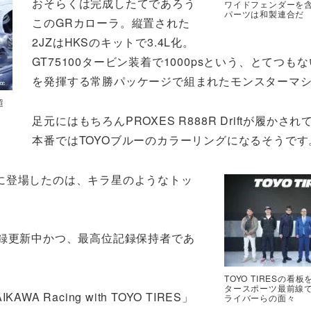
おそらくは完成したてであろう
ワイドフェンダーを
パーツは和製連合だ
このGRカローラ。縦置された
2JZはHKSのキットで3.4L化。
GT75100タービン装着で1000psという、とてつも
を発揮する常勝パッケージで組まれたモンスターマ
超
足元にはもちろんPROXES R888R Driftが履かさ
本番ではTOYOブルーのカラーリングになるそうです
に登場したのは、キラ星のようなトッ
記録更新中かつ、最高位記録保持者であ
TOYO TIRESの看
タースポーツ最前線
AWA Racing with TOYO TIRES」
ライバーらの面々