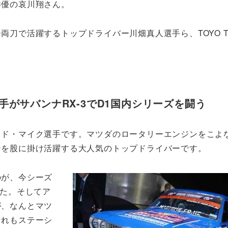
俳優の哀川翔さん。
両刀で活躍するトップドライバー川畑真人選手ら、TOYO TI
がサバンナRX-3でD1国内シリーズを闘う
ッド・マイク選手です。マツダのロータリーエンジンをこよ
ンを股に掛け活躍する大人気のトップドライバーです。
のが、今シーズ
した。そしてア
が、なんとマツ
それもステーシ