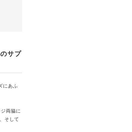
戦のサプ
イズにあふ
ージ両脇に
ラ、そして