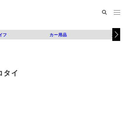
イフ
カー用品
カスタム
コタイ