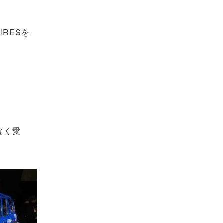
RESを
なく愛