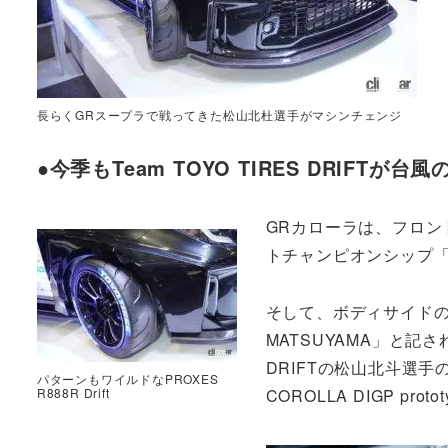
長らくGRスープラで戦ってきた松山北杜選手がマシンチェンジ
●今季もTeam TOYO TIRES DRIFTが台
GRカローラは、フロ
トチャンピオンシップ「
そして、ボディサイドの
MATSUYAMA」と記され
DRIFTの松山北斗選手
パターンもワイルドなPROXES
R888R Drift
COROLLA DIGP pro