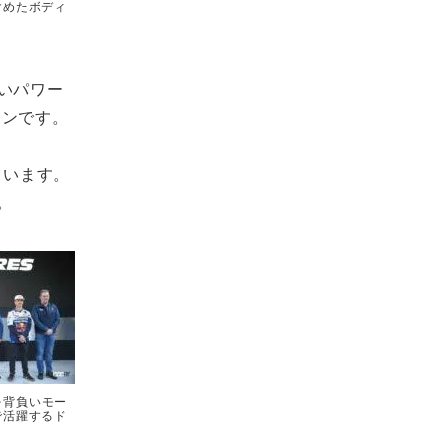
含めたボディ
ないパワー
シンです。
れています。
。
板を背負いモー
で活躍するド