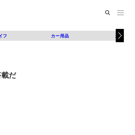
イフ
カー用品
カスタム
搭載だ