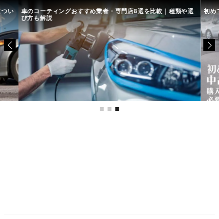
につい
車のコーティングおすすめ業者・専門店8選を比較｜種類や選
初め
び方も解説