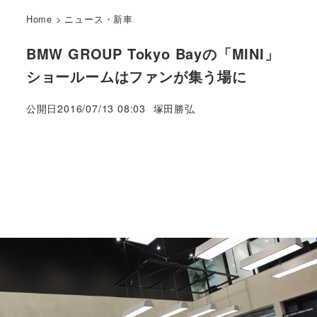
Home
>
ニュース・新車
BMW GROUP Tokyo Bayの「MINI」
ショールームはファンが集う場に
著
公開日
2016/07/13 08:03
塚田勝弘
者