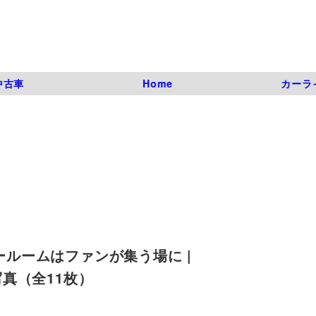
中古車
Home
カーラ
」ショールームはファンが集う場に |
の写真（全11枚）