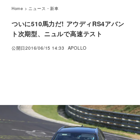
Home
>
ニュース・新車
ついに510馬力だ! アウディRS4アバン
ト次期型、ニュルで高速テスト
著
公開日
2016/06/15 14:33
APOLLO
者