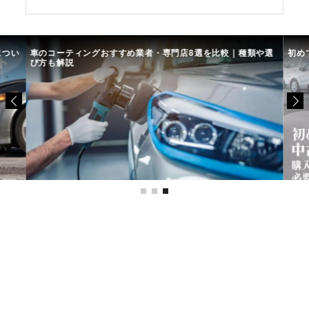
につい
車のコーティングおすすめ業者・専門店8選を比較｜種類や選
初め
び方も解説