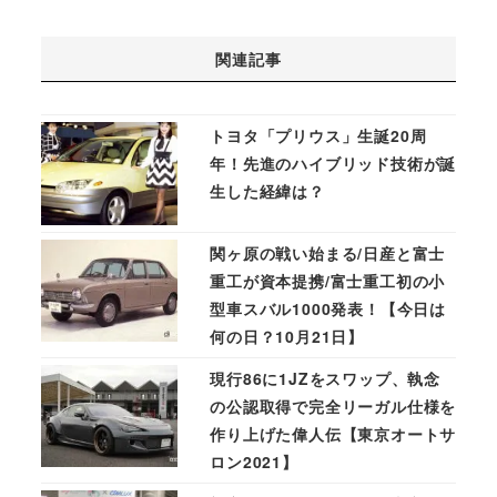
関連記事
トヨタ「プリウス」生誕20周
年！先進のハイブリッド技術が誕
生した経緯は？
関ヶ原の戦い始まる/日産と富士
重工が資本提携/富士重工初の小
型車スバル1000発表！【今日は
何の日？10月21日】
現行86に1JZをスワップ、執念
の公認取得で完全リーガル仕様を
作り上げた偉人伝【東京オートサ
ロン2021】