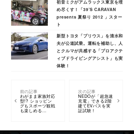
初音ミクがアムラックス東京を埋
め尽くす！「39’S CARAVAN
presents 夏祭り 2012 」スター
ト
新型トヨタ「プリウス」を清水和
夫が公道試乗。運転を補助し、人
とクルマが共感する「プロアクテ
ィブドライビングアシスト」も実
体験！
前の記事
次の記事
わがまま家族対応
NEDOが「超急速
型!? ショッピン
充電」できる2階
グもスポーツ観戦
建てEVバスを実
も楽しめる…
証試験！