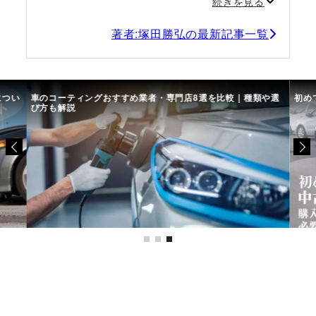
続きを見る
著者:塚田勝弘の最新記事一覧
につい
車のコーティングおすすめ業者・専門店8選を比較｜種類や選
初め
び方も解説