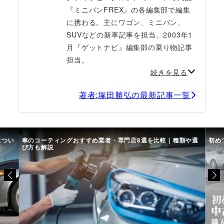
『ミニバンFREX』の各編集部で編集
に携わる。主にワゴン、ミニバン、
SUVなどの新車記事を担当。2003年1
月『ゲットナビ』編集部の乗り物記事
担当。
続きを見る
著者:塚田勝弘の最新記事一覧
につい
車のコーティングおすすめ業者・専門店8選を比較｜種類や選
初め
び方も解説