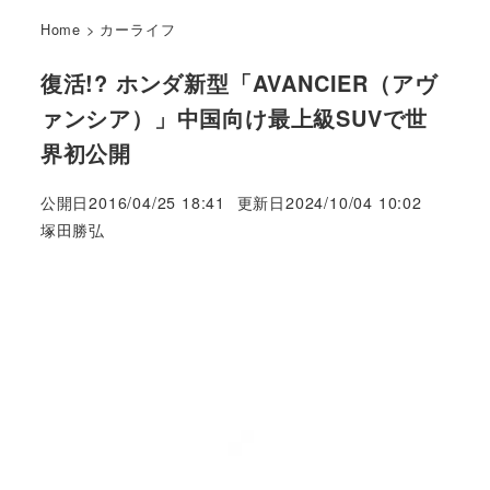
Home
>
カーライフ
復活!? ホンダ新型「AVANCIER（アヴ
ァンシア）」中国向け最上級SUVで世
界初公開
公開日
2016/04/25 18:41
更新日
2024/10/04 10:02
著
塚田勝弘
者