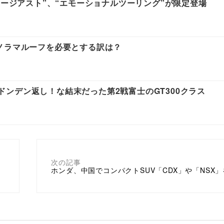
スージアスト”、“エモーショナルツーリング”が限定登場
ノラマルーフを必要とする訳は？
！大ドンデン返し！な結末だった第2戦富士のGT300クラス
次の記事
ホンダ、中国でコンパクトSUV「CDX」や「NSX