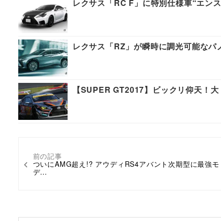
レクサス「RC F」に特別仕様車“エン
レクサス「RZ」が瞬時に調光可能なパ
【SUPER GT2017】ビックリ仰天
前の記事
ついにAMG超え!? アウディRS4アバント次期型に最強モ
デ…