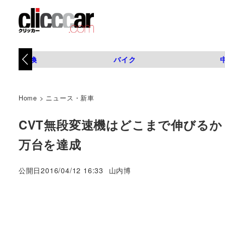
タイヤ交換
バイク
Home
>
ニュース・新車
CVT無段変速機はどこまで伸びるか
万台を達成
著
公開日
2016/04/12 16:33
山内博
者