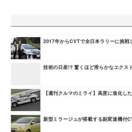
2017年からCVTで全日本ラリーに挑
技術の日産!? 驚くほど滑らかなエクス
【週刊クルマのミライ】高度に進化した
新型ミラージュが搭載する副変速機付C