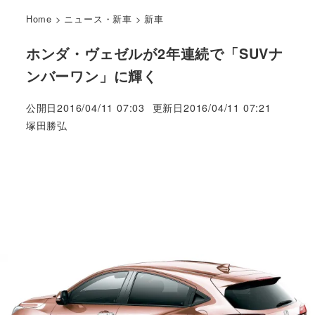
Home
>
ニュース・新車
>
新車
ホンダ・ヴェゼルが2年連続で「SUVナ
ンバーワン」に輝く
公開日
2016/04/11 07:03
更新日
2016/04/11 07:21
著
塚田勝弘
者