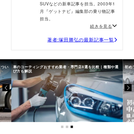
SUVなどの新車記事を担当。2003年1
月『ゲットナビ』編集部の乗り物記事
担当。
続きを見る
著者:塚田勝弘の最新記事一覧
につい
車のコーティングおすすめ業者・専門店8選を比較｜種類や選
初め
び方も解説