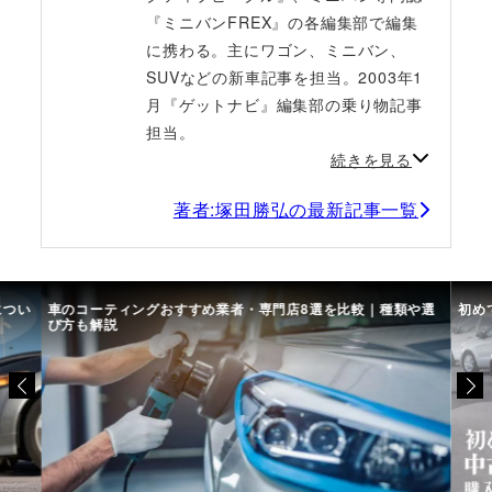
『ミニバンFREX』の各編集部で編集
に携わる。主にワゴン、ミニバン、
SUVなどの新車記事を担当。2003年1
月『ゲットナビ』編集部の乗り物記事
担当。
続きを見る
著者:塚田勝弘の最新記事一覧
につい
車のコーティングおすすめ業者・専門店8選を比較｜種類や選
初め
び方も解説