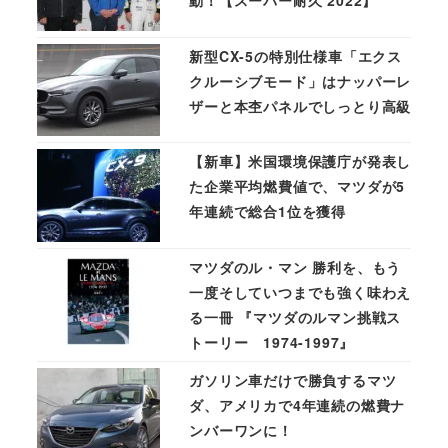
動！【スーパー耐久 2022】
新型CX-5の特別仕様車「エクス
クルーシブモード」はナッパーレ
ザーと本杢パネルでしっとり高級
【新車】米国環境保護庁が発表し
た企業平均燃費値で、マツダが5
年連続で総合1位を獲得
マツダのル・マン 勝利を、もう
一度そしていつまでも強く味わえ
る一冊 『マツダのルマン挑戦ス
トーリー 1974-1997』
ガソリン車だけで勝負するマツ
ダ、アメリカで4年連続の燃費ナ
ンバーワンに！