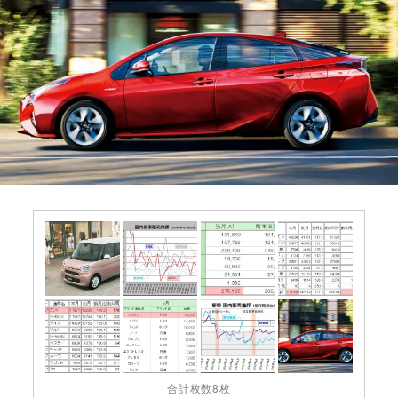
合計枚数8枚