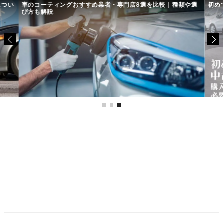
につい
車のコーティングおすすめ業者・専門店8選を比較｜種類や選
初め
び方も解説