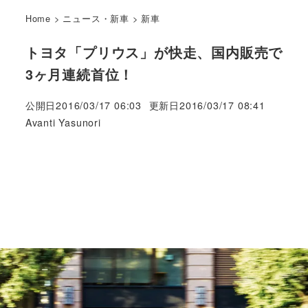
Home
>
ニュース・新車
>
新車
トヨタ「プリウス」が快走、国内販売で
3ヶ月連続首位！
公開日
2016/03/17 06:03
更新日
2016/03/17 08:41
著
Avanti Yasunori
者