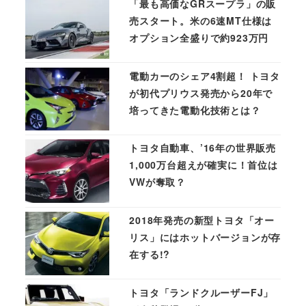
「最も高価なGRスープラ」の販
売スタート。米の6速MT仕様は
オプション全盛りで約923万円
電動カーのシェア4割超！ トヨタ
が初代プリウス発売から20年で
培ってきた電動化技術とは？
トヨタ自動車、’16年の世界販売
1,000万台超えが確実に！首位は
VWが奪取？
2018年発売の新型トヨタ「オー
リス」にはホットバージョンが存
在する!?
トヨタ「ランドクルーザーFJ」