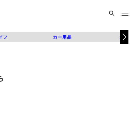
イフ
カー用品
カスタム
ち