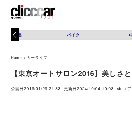
タイヤ交換
バイク
Home
>
カーライフ
【東京オートサロン2016】美しさ
著
公開日
2016/01/26 21:33
更新日
2024/10/04 10:08
sin（
者