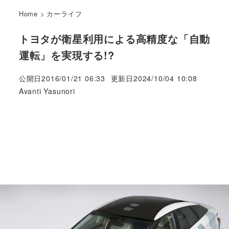
Home
>
カーライフ
トヨタが衛星利用による高精度な「自動
運転」を実現する!?
公開日
2016/01/21 06:33
更新日
2024/10/04 10:08
著
Avanti Yasunori
者