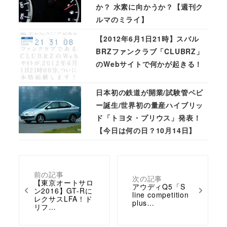
か？ 水素に向かうか？【週刊ク
ルマのミライ】
【2012年6月1日21時】スバル
BRZファンクラブ「CLUBRZ」
のWebサイトで何かが起きる！
日本初の鉄道が開業/試験管ベビ
ー誕生/世界初の量産ハイブリッ
ド「トヨタ・プリウス」発表！
【今日は何の日？10月14日】
前の記事
次の記事
【東京オートサロ
アウディQ5「S
ン2016】GT-Rに
line competition
レクサスLFA！ド
plus…
リフ…