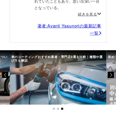
れていたこともあり、思い出深い一台
となっている。
続きを見る
著者:Avanti Yasunoriの最新記事
一覧
につい
車のコーティングおすすめ業者・専門店8選を比較｜種類や選
初め
び方も解説