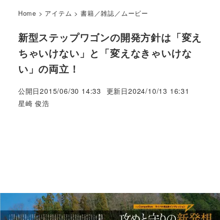
Home
>
アイテム
>
書籍／雑誌／ムービー
新型ステップワゴンの開発方針は「変え
ちゃいけない」と「変えなきゃいけな
い」の両立！
公開日
2015/06/30 14:33
更新日
2024/10/13 16:31
著
星崎 俊浩
者