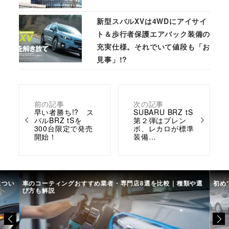
新型スバルXVは4WDにアイサイ
ト＆歩行者保護エアバック装備の
充実仕様。それでいて値段も「お
見事」!?
前の記事
次の記事
早い者勝ち!? ス
SUBARU BRZ tS
バルBRZ tSを
第２弾はブレン
300台限定で発売
ボ、レカロが標準
開始！
装備…
につい
車のコーティングおすすめ業者・専門店8選を比較｜種類や選
初め
び方も解説