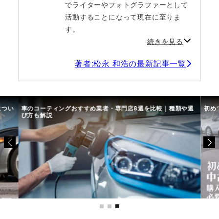
でライターやフォトグラファーとして
活動することになって現在に至りま
す。
続きを見る
著者:松永 和浩の最新記事一覧
につい
車のコーティングおすすめ業者・専門店8選を比較｜種類や選
初め
び方も解説