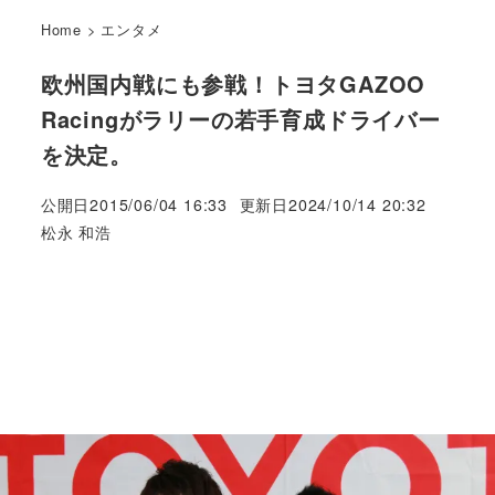
Home
>
エンタメ
欧州国内戦にも参戦！トヨタGAZOO
Racingがラリーの若手育成ドライバー
を決定。
公開日
2015/06/04 16:33
更新日
2024/10/14 20:32
著
松永 和浩
者