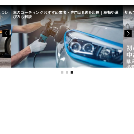
につい
車のコーティングおすすめ業者・専門店8選を比較｜種類や選
初め
び方も解説