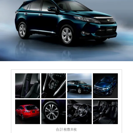
合計枚数8枚