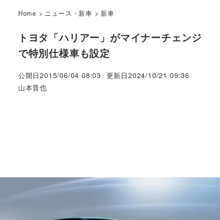
Home
>
ニュース・新車
>
新車
トヨタ「ハリアー」がマイナーチェンジ
で特別仕様車も設定
公開日
2015/06/04 08:03
更新日
2024/10/21 09:36
著
山本晋也
者