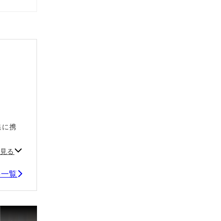
集に携
。
見る
事一覧