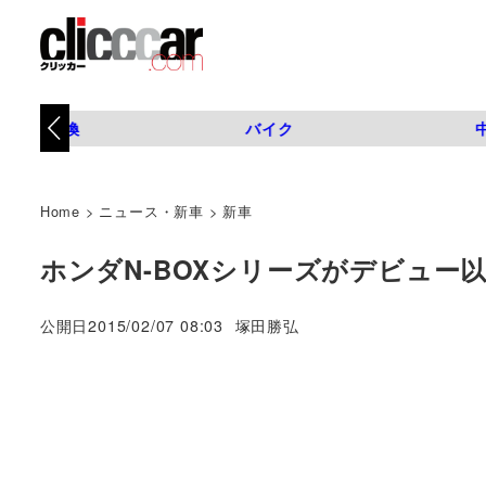
タイヤ交換
バイク
Home
>
ニュース・新車
>
新車
ホンダN-BOXシリーズがデビュー
著
公開日
2015/02/07 08:03
塚田勝弘
者