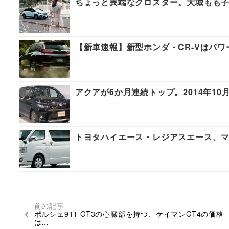
ちょっと異端なクロスター。大城もも子×フ
【新車速報】新型ホンダ・CR-Vはパ
アクアが6か月連続トップ。2014年1
トヨタハイエース・レジアスエース、
前の記事
ポルシェ911 GT3の心臓部を持つ、ケイマンGT4の価格
は…