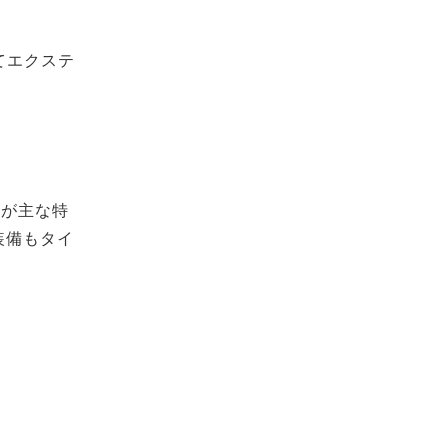
めてエクステ
のが主な特
装備もタイ