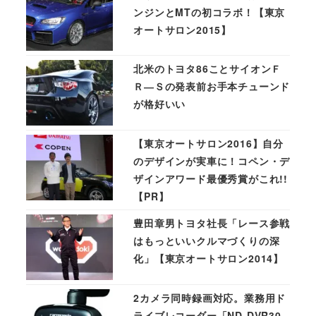
ンジンとMTの初コラボ！【東京
オートサロン2015】
北米のトヨタ86ことサイオンＦ
Ｒ―Ｓの発表前お手本チューンド
が格好いい
【東京オートサロン2016】自分
のデザインが実車に！コペン・デ
ザインアワード最優秀賞がこれ!!
【PR】
豊田章男トヨタ社長「レース参戦
はもっといいクルマづくりの深
化」【東京オートサロン2014】
2カメラ同時録画対応。業務用ド
ライブレコーダー「ND-DVR30-