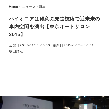
Home
>
ニュース・新車
パイオニアは得意の先進技術で近未来の
車内空間を演出【東京オートサロン
2015】
公開日
2015/01/11 06:03
更新日
2024/10/04 10:31
著
塚田勝弘
者