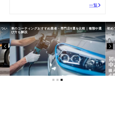
一覧
につい
車のコーティングおすすめ業者・専門店8選を比較｜種類や選
初め
び方も解説