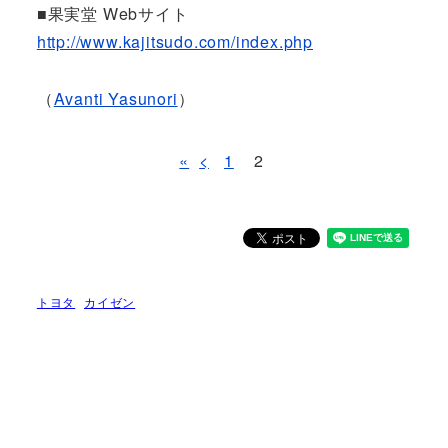
■果実堂 Webサイト
http://www.kajitsudo.com/index.php
（
Avanti Yasunori
）
«
<
1
2
トヨタ
カイゼン