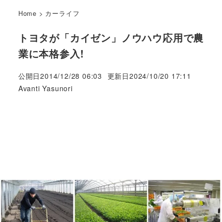
Home
>
カーライフ
トヨタが「カイゼン」ノウハウ応用で農
業に本格参入!
公開日
2014/12/28 06:03
更新日
2024/10/20 17:11
著
Avanti Yasunori
者