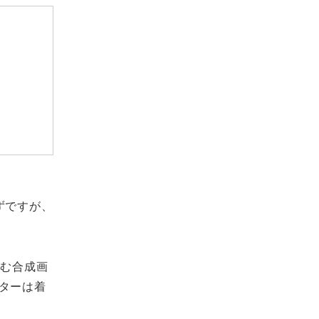
ずですが、
含む合成画
ターは着