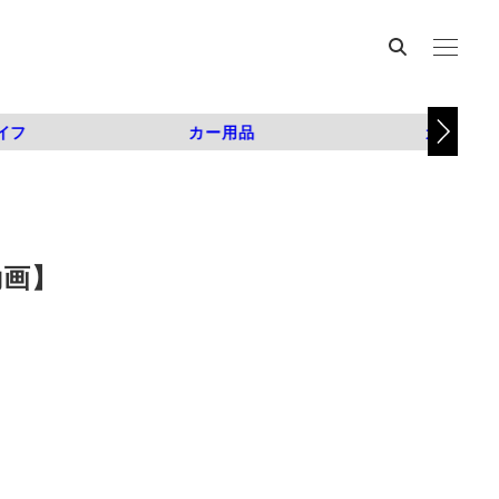
イフ
カー用品
カスタム
動画】