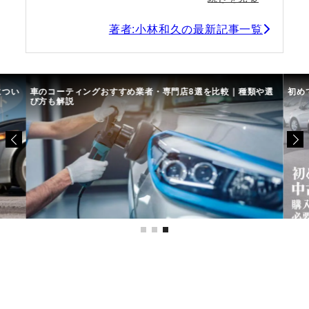
著者:小林和久の最新記事一覧
につい
車のコーティングおすすめ業者・専門店8選を比較｜種類や選
初め
び方も解説