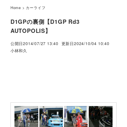
Home
>
カーライフ
D1GPの裏側【D1GP Rd3
AUTOPOLIS】
公開日
2014/07/27 13:40
更新日
2024/10/04 10:40
著
小林和久
者