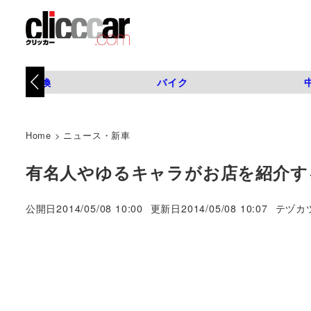
タイヤ交換
バイク
Home
>
ニュース・新車
有名人やゆるキャラがお店を紹介す
著
公開日
2014/05/08 10:00
更新日
2014/05/08 10:07
テヅカ
者