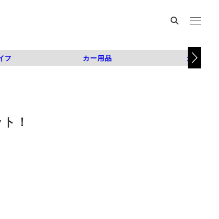
イフ
カー用品
カスタム
ット！