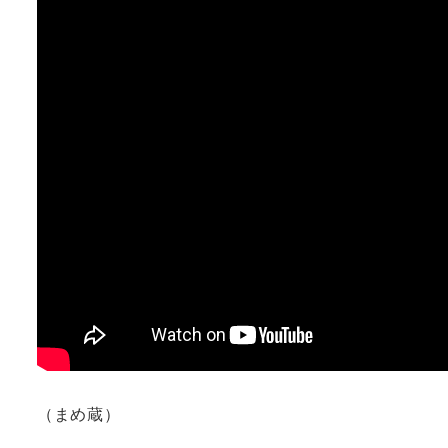
（まめ蔵）