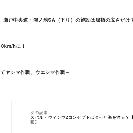
陽】瀬戸中央道・鴻ノ池SA（下り）の施設は屈指の広さだけ
km/hに！
してヤシマ作戦、ウエシマ作戦～
次の記事
スバル・ヴィジヴ2コンセプトは凍った海を渡る？
画】