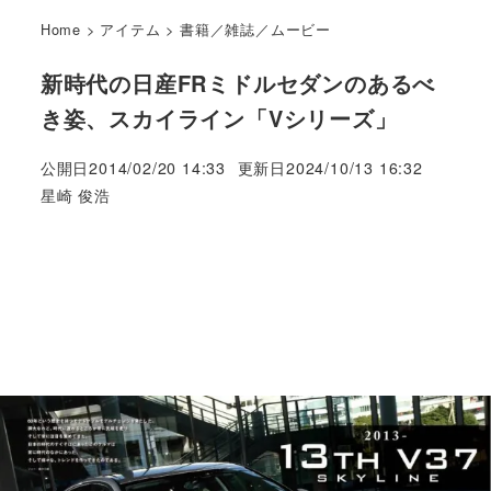
Home
>
アイテム
>
書籍／雑誌／ムービー
新時代の日産FRミドルセダンのあるべ
き姿、スカイライン「Vシリーズ」
公開日
2014/02/20 14:33
更新日
2024/10/13 16:32
著
星崎 俊浩
者