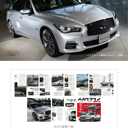
合計枚数7枚