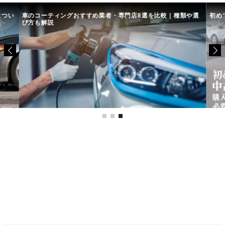
につい
車のコーティングおすすめ業者・専門店8選を比較｜種類や選
初め
び方も解説