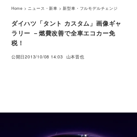
Home
>
ニュース・新車
>
新型車・フルモデルチェンジ
ダイハツ「タント カスタム」画像ギャ
ラリー －燃費改善で全車エコカー免
税！
著
公開日
2013/10/08 14:03
山本晋也
者