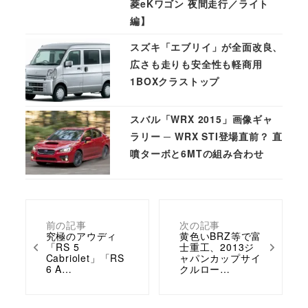
菱eKワゴン 夜間走行／ライト
編】
スズキ「エブリイ」が全面改良、
広さも走りも安全性も軽商用
1BOXクラストップ
スバル「WRX 2015」画像ギャ
ラリー ─ WRX STI登場直前？ 直
噴ターボと6MTの組み合わせ
前の記事
次の記事
究極のアウディ
黄色いBRZ等で富
「RS 5
士重工、2013ジ
Cabriolet」「RS
ャパンカップサイ
6 A…
クルロー…