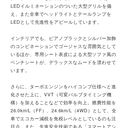
LEDイルミネーションのついた大型グリルを備
え、また全車でヘッドライトとテールランプを
LEDとして先進性をアピールしています。
インテリアでも、ピアノブラックとシルバー加飾
のコンビネーションでゴージャスな雰囲気として
いるほか、専用シート表皮による大型ソファ風の
ベンチシートが、デラックスなムードを漂わせて
います。
さらに、ターボエンジンをハイコンプ仕様へと進
化させた上に、VVT（可変バルブタイミング機
構）を加えることなどで効率を向上。燃費性能を
26.0km/L（FF）、24.6km/L（4WD）として、全
車でエコカー減税を免税レベルとしているのも注
目点。また、先進安全技術である「スマートアシ