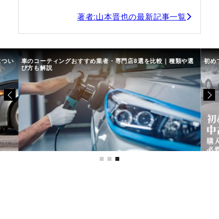
著者:山本晋也の最新記事一覧
につい
車のコーティングおすすめ業者・専門店8選を比較｜種類や選
初め
び方も解説