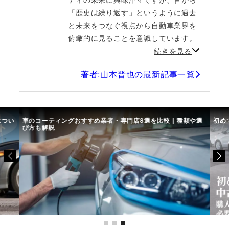
「歴史は繰り返す」というように過去
と未来をつなぐ視点から自動車業界を
俯瞰的に見ることを意識しています。
続きを見る
著者:山本晋也の最新記事一覧
につい
車のコーティングおすすめ業者・専門店8選を比較｜種類や選
初め
び方も解説