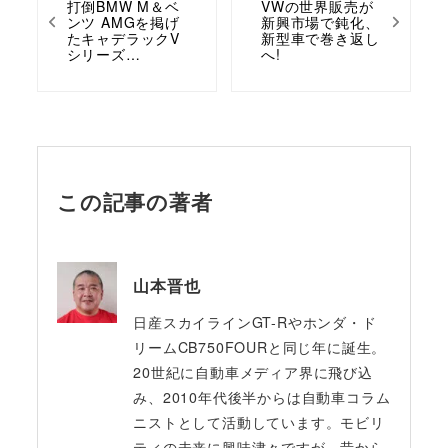
打倒BMW M＆ベ
VWの世界販売が
ンツ AMGを掲げ
新興市場で鈍化、
たキャデラックV
新型車で巻き返し
シリーズ…
へ!
この記事の著者
山本晋也
日産スカイラインGT-Rやホンダ・ド
リームCB750FOURと同じ年に誕生。
20世紀に自動車メディア界に飛び込
み、2010年代後半からは自動車コラム
ニストとして活動しています。モビリ
ティの未来に興味津々ですが、昔から