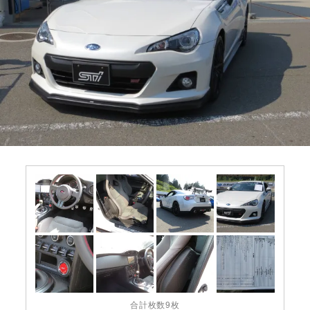
合計枚数9枚