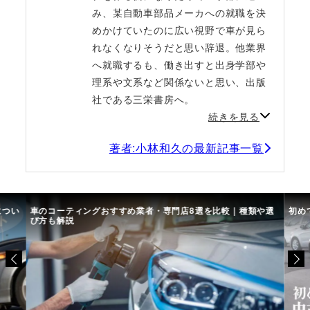
み、某自動車部品メーカへの就職を決
めかけていたのに広い視野で車が見ら
れなくなりそうだと思い辞退。他業界
へ就職するも、働き出すと出身学部や
理系や文系など関係ないと思い、出版
社である三栄書房へ。
続きを見る
著者:小林和久の最新記事一覧
につい
車のコーティングおすすめ業者・専門店8選を比較｜種類や選
初め
び方も解説