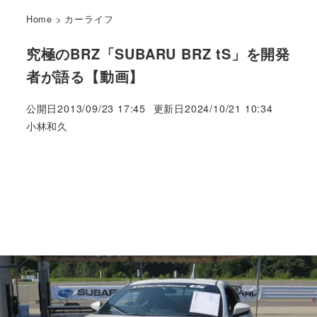
Home
>
カーライフ
究極のBRZ「SUBARU BRZ tS」を開発
者が語る【動画】
公開日
2013/09/23 17:45
更新日
2024/10/21 10:34
著
小林和久
者