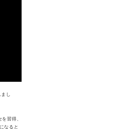
れまし
クセを習得、
になると