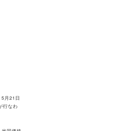
5月21日
ンが行なわ
で、米国価格