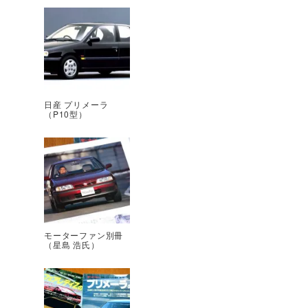
日産 プリメーラ
（P10型）
モーターファン別冊
（星島 浩氏）