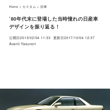
Home
>
カスタム
>
旧車
’80年代末に登場した当時憧れの日産車
デザインを振り返る !
公開日
2013/02/04 11:33
更新日
2017/10/04 12:37
著
Avanti Yasunori
者