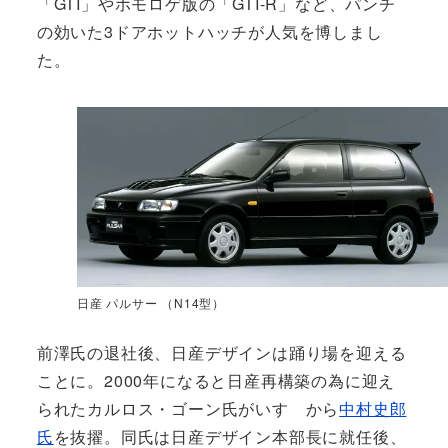
「GTI」やホモロゲ版の「GTI-R」など、パンチ
の効いた3ドアホットハッチが人気を博しまし
た。
日産 パルサー （N14型）
前澤氏の退社後、日産デザインは踊り場を迎える
ことに。2000年になると日産再構築の為に迎え
られたカルロス・ゴーン氏がいすゞから
中村史郎
氏
を抜擢。同氏は日産デザイン本部長に就任後、