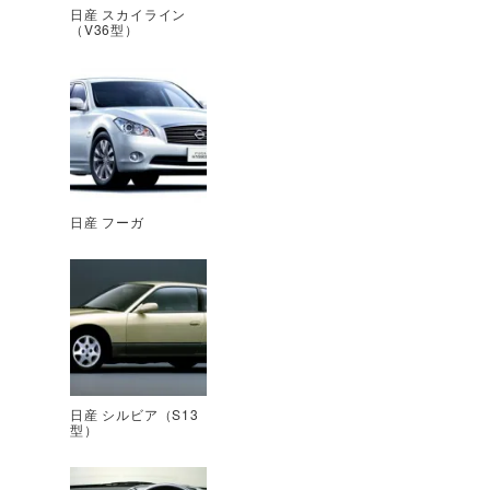
日産 スカイライン
（V36型）
日産 フーガ
日産 シルビア（S13
型）