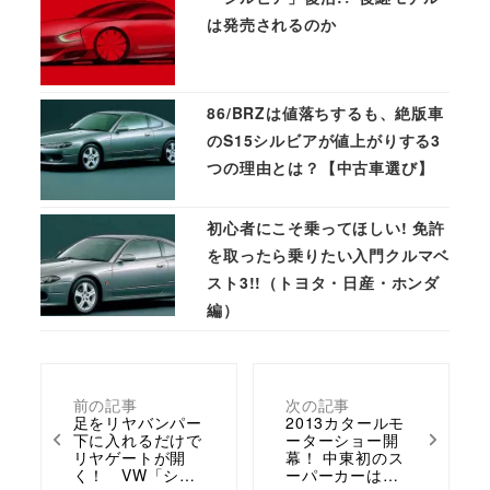
は発売されるのか
86/BRZは値落ちするも、絶版車
のS15シルビアが値上がりする3
つの理由とは？【中古車選び】
初心者にこそ乗ってほしい! 免許
を取ったら乗りたい入門クルマベ
スト3!!（トヨタ・日産・ホンダ
編）
前の記事
次の記事
足をリヤバンパー
2013カタールモ
下に入れるだけで
ーターショー開
リヤゲートが開
幕！ 中東初のス
く！ VW「シ…
ーパーカーは…