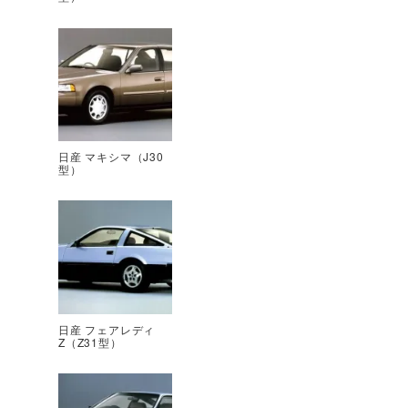
日産 マキシマ（J30
型）
日産 フェアレディ
Z（Z31型）