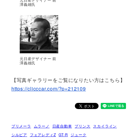
澤義雄氏
元日産デザイナー 前
澤義雄氏
【写真ギャラリーをご覧になりたい方はこちら】
https://clicccar.com/?p=212109
プリメーラ
ムラーノ
日産自動車
プリンス
スカイライン
シルビア
フェアレディZ
GT-R
ジューク