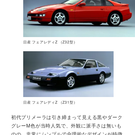
日産 フェアレディZ （Z32型）
日産 フェアレディZ （Z31型）
初代プリメーラは引き締まって見える黒やダーク
グレーM色が当時人気で、外観に派手さは無いも
のの、非常にシンプルで合理的なデザインが特徴