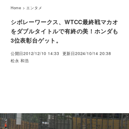
Home
>
エンタメ
シボレーワークス、WTCC最終戦マカオ
をダブルタイトルで有終の美！ホンダも
3位表彰台ゲット。
公開日
2012/12/10 14:33
更新日
2024/10/14 20:38
著
松永 和浩
者