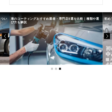
につい
車のコーティングおすすめ業者・専門店8選を比較｜種類や選
初め
び方も解説