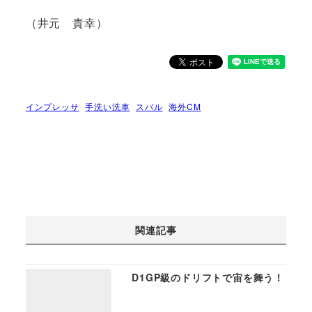
（井元 貴幸）
インプレッサ
手洗い洗車
スバル
海外CM
関連記事
D1GP級のドリフトで宙を舞う！