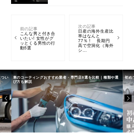
次の記事
前の記事
日産の海外生産比
こんな男と付き合
率はなんと
いたい! 女性がグ
77％！ 長期円
ッとくる男性の行
高で空洞化（海外
動5選
シ…
につい
車のコーティングおすすめ業者・専門店8選を比較｜種類や選
初め
び方も解説