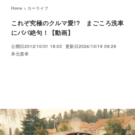
Home
>
カーライフ
これぞ究極のクルマ愛!? まごころ洗車
にパパ絶句！【動画】
公開日
2012/10/01 18:03
更新日
2024/10/19 09:29
著
井元貴幸
者