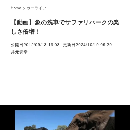
Home
>
カーライフ
【動画】象の洗車でサファリパークの楽
しさ倍増！
公開日
2012/09/13 16:03
更新日
2024/10/19 09:29
著
井元貴幸
者