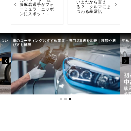
いまだから言え
藤琢磨選手がフォ
る？ クルマにま
ーミュラ・ニッポ
つわる暴露話
ンにスポット…
につい
車のコーティングおすすめ業者・専門店8選を比較｜種類や選
初め
び方も解説