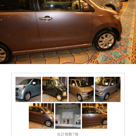
合計枚数7枚