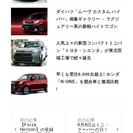
ダイハツ「ムーヴ カスタム ハイ
パー」画像ギャラリー ─ ラグジ
ュアリー系の新軽ハイトワゴン
人気上々の新型コンパクトミニバ
ン「トヨタ・シエンタ」が東北宮
城工場で続々誕生
早くも受注9,000台超え! ホンダ
「N-ONE」を競合車と徹底比較
!
前の記事
次の記事
【Forza
9月8日はミニ・
Horizon】の収録
クーパーの日！