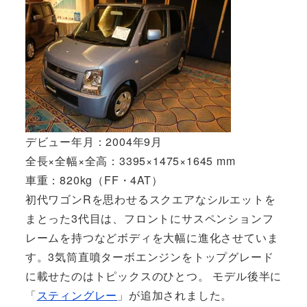
デビュー年月：2004年9月
全長×全幅×全高：3395×1475×1645 mm
車重：820kg（FF・4AT）
初代ワゴンRを思わせるスクエアなシルエットを
まとった3代目は、フロントにサスペンションフ
レームを持つなどボディを大幅に進化させていま
す。3気筒直噴ターボエンジンをトップグレード
に載せたのはトピックスのひとつ。 モデル後半に
「
スティングレー
」が追加されました。