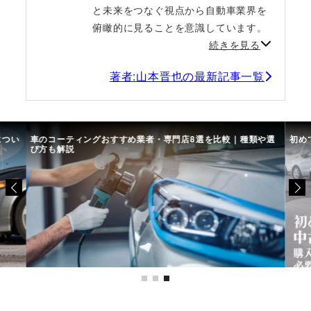
と未来をつなぐ視点から自動車業界を
俯瞰的に見ることを意識しています。
続きを見る
著者:山本晋也の最新記事一覧
につい
車のコーティングおすすめ業者・専門店8選を比較｜種類や選
初め
び方も解説