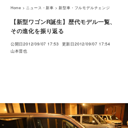
Home
>
ニュース・新車
>
新型車・フルモデルチェンジ
【新型ワゴンR誕生】歴代モデル一覧、
その進化を振り返る
公開日
2012/09/07 17:53
更新日
2012/09/07 17:54
著
山本晋也
者